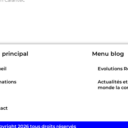
un Carantec
principal
Menu blog
eil
Evolutions 
ations
Actualités et
monde la co
act
pyright 2026 tous droits réservés