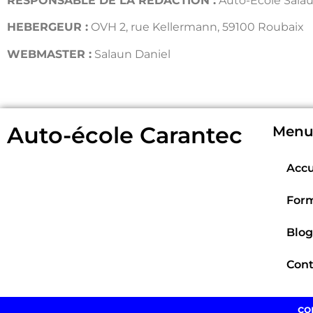
RESPONSABLE DE LA REDACTION :
Auto-Ecole Sala
HEBERGEUR :
OVH 2, rue Kellermann, 59100 Roubaix
WEBMASTER :
Salaun Daniel
Auto-école Carantec
Menu 
Accu
Form
Blog
Cont
co